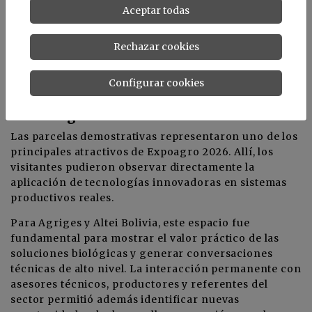
herramientas biológicas capaces de complementar
Aceptar todas
los esquemas tradicionales de fertilización y
protección vegetal.
Rechazar cookies
Configurar cookies
Parcelas demostrativas y validación
tecnológica
Las parcelas demostrativas representaron uno de los
principales atractivos de Expoagro 2026. Allí, los
visitantes pudieron observar directamente la
aplicación de tecnologías innovadoras en sistemas
productivos reales.
Para Agriges y Altei Bolivia, este espacio fue
fundamental para mostrar el valor práctico de las
soluciones biológicas y generar conversaciones
técnicas de alto nivel. La interacción permanente con
asesores técnicos, productores y referentes del
sector permitió además identificar nuevas