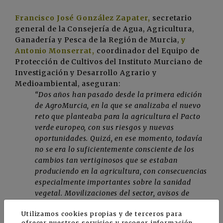
Francisco José González Zapater,
secretario
general de la Consejería de Agua, Agricultura,
Ganadería y Pesca de la Región de Murcia,
y
Antonio Monserrat,
coordinador del Equipo de
Protección de Cultivos del Instituto Murciano de
Investigación y Desarrollo Agrario y
Medioambiental,
aseguran:
“Dos años han pasado desde la primera edición
de AgroMurcia, en la que se analizaba el nuevo
reto que planteaba para la agricultura el Pacto
verde europeo, con sus riesgos y nuevas
oportunidades. Quizá, en ese momento, todavía
no se era lo suficientemente consciente de los
cambios tan vertiginosos que se estaban
produciendo en la agricultura, con consecuencias
especialmente importantes sobre la sanidad
vegetal. Movilizaciones del sector, avisos de
técnicos e investigadores y noticias sobre nuevas
Utilizamos cookies propias y de terceros para
plagas están dando la voz de alarma de los
ofrecer nuestros servicios y recoger información