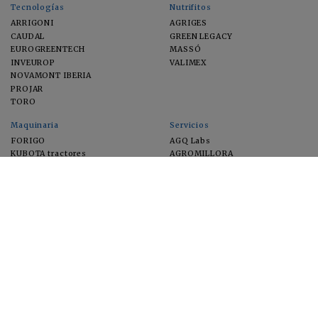
Tecnologías
Nutrifitos
ARRIGONI
AGRIGES
CAUDAL
GREEN LEGACY
EUROGREENTECH
MASSÓ
INVEUROP
VALIMEX
NOVAMONT IBERIA
PROJAR
TORO
Maquinaria
Servicios
FORIGO
AGQ Labs
KUBOTA tractores
AGROMILLORA
EIMA
FEUGA
MACFRUT
MICROGAIA
VERCHILAB
ZERYA
Cultivos
EUROSEMILLAS