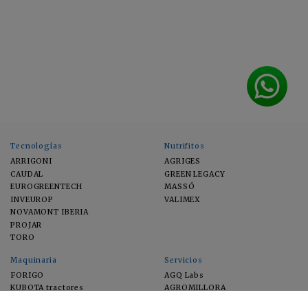
Tecnologías
Nutrifitos
ARRIGONI
AGRIGES
CAUDAL
GREEN LEGACY
EUROGREENTECH
MASSÓ
INVEUROP
VALIMEX
NOVAMONT IBERIA
PROJAR
TORO
Maquinaria
Servicios
FORIGO
AGQ Labs
KUBOTA tractores
AGROMILLORA
EIMA