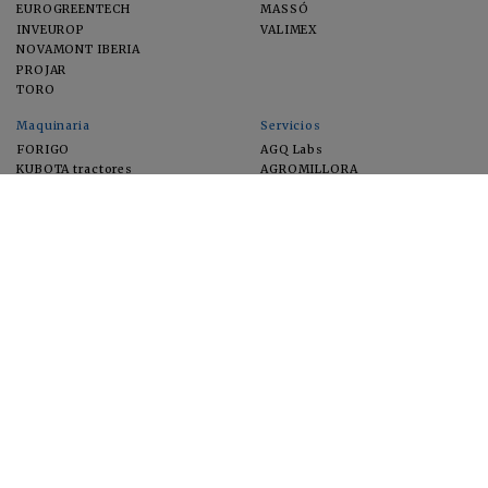
EUROGREENTECH
MASSÓ
INVEUROP
VALIMEX
NOVAMONT IBERIA
PROJAR
TORO
Maquinaria
Servicios
FORIGO
AGQ Labs
KUBOTA tractores
AGROMILLORA
EIMA
FEUGA
MACFRUT
MICROGAIA
VERCHILAB
ZERYA
Cultivos
EUROSEMILLAS