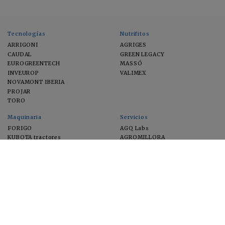
Tecnologías
Nutrifitos
ARRIGONI
AGRIGES
CAUDAL
GREEN LEGACY
EUROGREENTECH
MASSÓ
INVEUROP
VALIMEX
NOVAMONT IBERIA
PROJAR
TORO
Maquinaria
Servicios
FORIGO
AGQ Labs
KUBOTA tractores
AGROMILLORA
EIMA
FEUGA
MACFRUT
MICROGAIA
VERCHILAB
ZERYA
Cultivos
EUROSEMILLAS