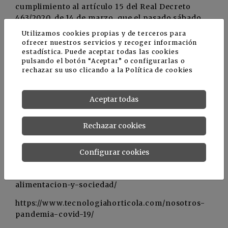
cumplimiento al artículo 15 del Real Decreto
463/2020, de 14 de marzo, que el pasado sábado
declaró el estado de alarma por crisis sanitaria.
Utilizamos cookies propias y de terceros para
ofrecer nuestros servicios y recoger información
estadística. Puede aceptar todas las cookies
Preocupadas y comprometidas con
pulsando el botón “Aceptar” o configurarlas o
responsabilidad ante estas excepcionales
rechazar su uso clicando a la
Política de cookies
circunstancias, el
sector agrario
también ha
solicitado “la coordinación de las unidades
Aceptar todas
administrativas para poner a disposición de los
agricultores semillas y plantas, productos
Rechazar cookies
fitosanitarios y fertilizantes”.
Configurar cookies
Informaciones relacionadas
https://actualfruveg.com/2020/02/18/el-dialogo-
alimentacion-y-sociedad/
https://www.tecnologiahorticola.com/nosotros-
pandemia-covid-19/