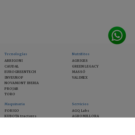
Tecnologías
Nutrifitos
ARRIGONI
AGRIGES
CAUDAL
GREEN LEGACY
EUROGREENTECH
MASSÓ
INVEUROP
VALIMEX
NOVAMONT IBERIA
PROJAR
TORO
Maquinaria
Servicios
FORIGO
AGQ Labs
KUBOTA tractores
AGROMILLORA
EIMA
FEUGA
MACFRUT