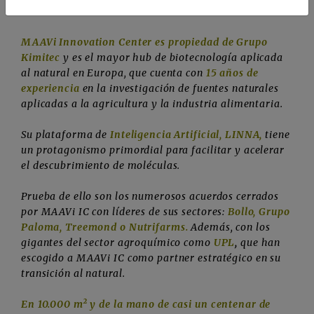
Innovación Biotecnológica Natural
MAAVi Innovation Center es propiedad de Grupo
Kimitec
y es el mayor hub de biotecnología aplicada
al natural en Europa, que cuenta con
15 años de
experiencia
en la investigación de fuentes naturales
aplicadas a la agricultura y la industria alimentaria.
Su plataforma de
Inteligencia Artificial, LINNA,
tiene
un protagonismo primordial para facilitar y acelerar
el descubrimiento de moléculas.
Prueba de ello son los numerosos acuerdos cerrados
por MAAVi IC con líderes de sus sectores:
Bollo, Grupo
Paloma, Treemond o Nutrifarms.
Además, con los
gigantes del sector agroquímico como
UPL
,
que han
escogido a MAAVi IC como partner estratégico en su
transición al natural.
En 10.000 m² y de la mano de casi un centenar de