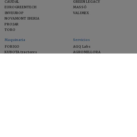
CAUDAL
GREEN LEGACY
EUROGREENTECH
MASSÓ
INVEUROP
VALIMEX
NOVAMONT IBERIA
PROJAR
TORO
Maquinaria
Servicios
FORIGO
AGQ Labs
KUBOTA tractores
AGROMILLORA
EIMA
FEUGA
MACFRUT
MICROGAIA
VERCHILAB
ZERYA
Cultivos
EUROSEMILLAS