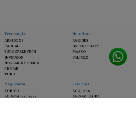
Tecnologías
Nutrifitos
ARRIGONI
AGRIGES
CAUDAL
GREEN LEGACY
EUROGREENTECH
MASSÓ
INVEUROP
VALIMEX
NOVAMONT IBERIA
PROJAR
TORO
Maquinaria
Servicios
FORIGO
AGQ Labs
KUBOTA tractores
AGROMILLORA
EIMA
FEUGA
MACFRUT
MICROGAIA
VERCHILAB
ZERYA