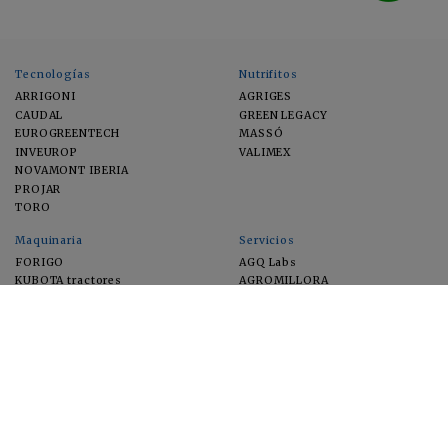
Tecnologías
Nutrifitos
ARRIGONI
AGRIGES
CAUDAL
GREEN LEGACY
EUROGREENTECH
MASSÓ
INVEUROP
VALIMEX
NOVAMONT IBERIA
PROJAR
TORO
Maquinaria
Servicios
FORIGO
AGQ Labs
KUBOTA tractores
AGROMILLORA
EIMA
FEUGA
MACFRUT
MICROGAIA
VERCHILAB
ZERYA
Cultivos
EUROSEMILLAS