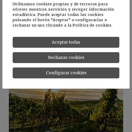
Utilizamos cookies propias y de terceros para
ofrecer nuestros servicios y recoger información
Por otra parte, la compañía colabora
estadística. Puede aceptar todas las cookies
pulsando el botón “Aceptar” o configurarlas o
constantemente con institutos de investigación,
rechazar su uso clicando a la
Política de cookies
centros de pruebas, universidades, cooperativas
y empresas agrícolas en las cuales Agriges
plantea sus desafíos: desarrollar productos
Aceptar todas
seguros y sostenibles que maximicen los
resultados productivos de los cultivos,
Rechazar cookies
reduciendo el uso de productos químicos y
potencialmente contaminantes.
Configurar cookies