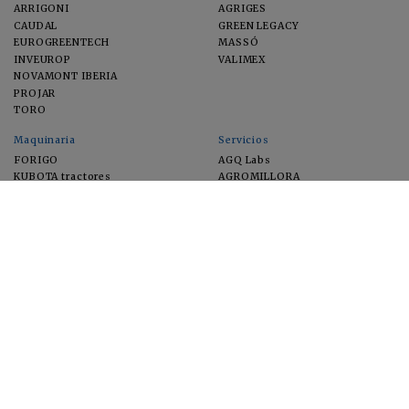
ARRIGONI
AGRIGES
CAUDAL
GREEN LEGACY
EUROGREENTECH
MASSÓ
INVEUROP
VALIMEX
NOVAMONT IBERIA
PROJAR
TORO
Maquinaria
Servicios
FORIGO
AGQ Labs
KUBOTA tractores
AGROMILLORA
EIMA
FEUGA
MACFRUT
MICROGAIA
VERCHILAB
ZERYA
Cultivos
EUROSEMILLAS