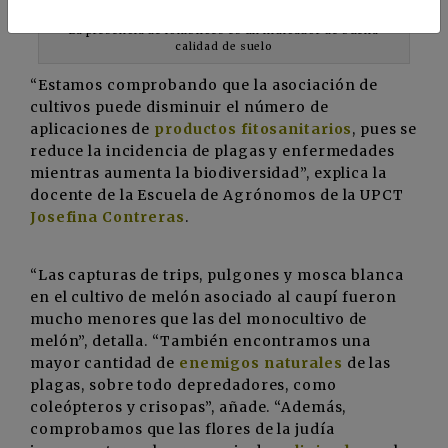
La presencia de lombrices es un indicador de buena
calidad de suelo
“Estamos comprobando que la asociación de
cultivos puede disminuir el número de
aplicaciones de
productos fitosanitarios
, pues se
reduce la incidencia de plagas y enfermedades
mientras aumenta la biodiversidad”, explica la
docente de la Escuela de Agrónomos de la UPCT
Josefina Contreras
.
“Las capturas de trips, pulgones y mosca blanca
en el cultivo de melón asociado al caupí fueron
mucho menores que las del monocultivo de
melón”, detalla. “También encontramos una
mayor cantidad de
enemigos naturales
de las
plagas, sobre todo depredadores, como
coleópteros y crisopas”, añade. “Además,
comprobamos que las flores de la judía