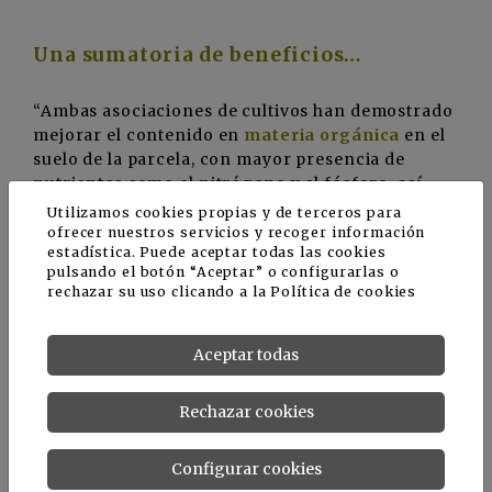
Una sumatoria de beneficios…
“Ambas asociaciones de cultivos han demostrado
mejorar el contenido en
materia orgánica
en el
suelo de la parcela, con mayor presencia de
nutrientes como el nitrógeno y el fósforo, así
como un incremento de las poblaciones de
Utilizamos cookies propias y de terceros para
microorganismos beneficiosos”, resalta la
ofrecer nuestros servicios y recoger información
estadística. Puede aceptar todas las cookies
investigadora
Virginia Sánchez
.
pulsando el botón “Aceptar” o configurarlas o
rechazar su uso clicando a la
Política de cookies
Aceptar todas
Rechazar cookies
Configurar cookies