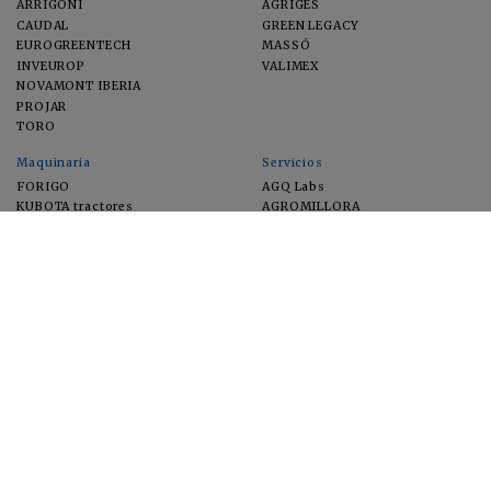
ARRIGONI
AGRIGES
CAUDAL
GREEN LEGACY
EUROGREENTECH
MASSÓ
INVEUROP
VALIMEX
NOVAMONT IBERIA
PROJAR
TORO
Maquinaria
Servicios
FORIGO
AGQ Labs
KUBOTA tractores
AGROMILLORA
EIMA
FEUGA
MACFRUT
MICROGAIA
VERCHILAB
ZERYA
Cultivos
EUROSEMILLAS