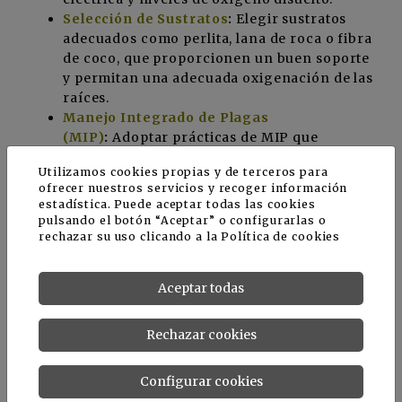
Selección de Sustratos
:
Elegir sustratos
adecuados como perlita, lana de roca o fibra
de coco, que proporcionen un buen soporte
y permitan una adecuada oxigenación de las
raíces.
Manejo Integrado de Plagas
(MIP)
:
Adoptar prácticas de MIP que
incluyan el uso de enemigos naturales,
Utilizamos cookies propias y de terceros para
trampas y barreras físicas para controlar las
ofrecer nuestros servicios y recoger información
plagas sin recurrir a pesticidas químicos.
estadística. Puede aceptar todas las cookies
pulsando el botón “Aceptar” o configurarlas o
rechazar su uso clicando a la
Política de cookies
Aceptar todas
Los 13 minerales del cultivo
Rechazar cookies
hidropónico
Configurar cookies
Con el manejo hidropónico se busca proveer a la