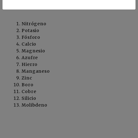
planta de estos elementos minerales principales:
Nitrógeno
Potasio
Fósforo
Calcio
Magnesio
Azufre
Hierro
Manganeso
Zinc
Boro
Cobre
Silicio
Molibdeno