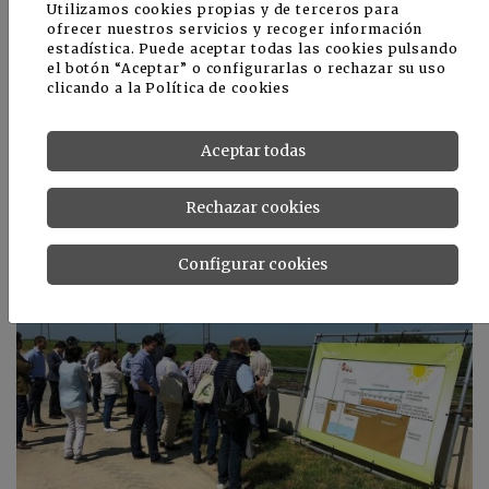
Utilizamos cookies propias y de terceros para
ofrecer nuestros servicios y recoger información
Noticias relacionadas
estadística. Puede aceptar todas las cookies pulsando
el botón “Aceptar” o configurarlas o rechazar su uso
https://www.tecnologiahorticola.com/jardineria-
clicando a la
Política de cookies
en-espana/
https://www.tecnologiahorticola.com/mejorconplanta
Aceptar todas
Noticias relacionadas
Rechazar cookies
Configurar cookies