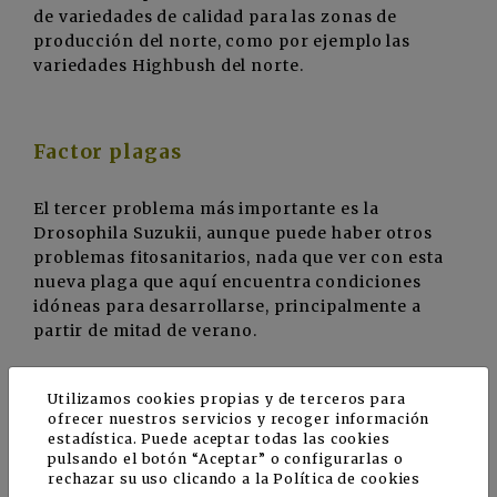
de variedades de calidad para las zonas de
producción del norte, como por ejemplo las
variedades Highbush del norte.
Factor plagas
El tercer problema más importante es la
Drosophila Suzukii, aunque puede haber otros
problemas fitosanitarios, nada que ver con esta
nueva plaga que aquí encuentra condiciones
idóneas para desarrollarse, principalmente a
partir de mitad de verano.
Utilizamos cookies propias y de terceros para
El futuro del arándano en el norte de
ofrecer nuestros servicios y recoger información
España
estadística. Puede aceptar todas las cookies
pulsando el botón “Aceptar” o configurarlas o
rechazar su uso clicando a la
Política de cookies
Aún con estas problemáticas, comunes a otras