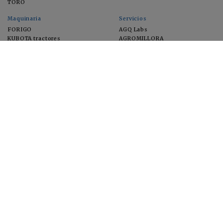
TORO
Maquinaria
Servicios
FORIGO
AGQ Labs
KUBOTA tractores
AGROMILLORA
EIMA
FEUGA
MACFRUT
MICROGAIA
VERCHILAB
ZERYA
Cultivos
EUROSEMILLAS