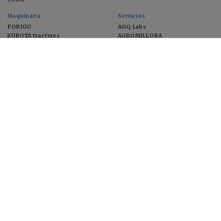
Maquinaria
Servicios
FORIGO
AGQ Labs
KUBOTA tractores
AGROMILLORA
EIMA
FEUGA
MACFRUT
MICROGAIA
VERCHILAB
ZERYA
Cultivos
EUROSEMILLAS