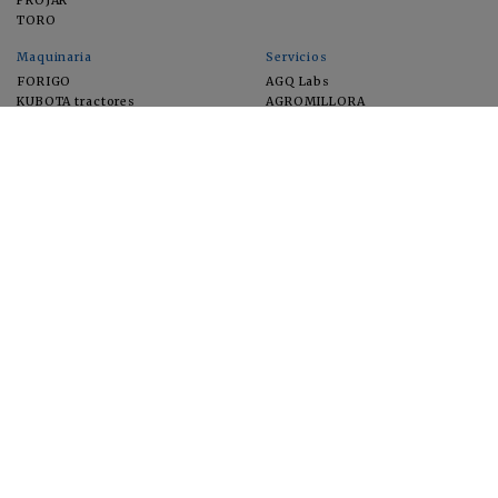
PROJAR
TORO
Maquinaria
Servicios
FORIGO
AGQ Labs
KUBOTA tractores
AGROMILLORA
EIMA
FEUGA
MACFRUT
MICROGAIA
VERCHILAB
ZERYA
Cultivos
EUROSEMILLAS