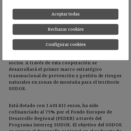
afectar lo menos posible a la superficie del
terreno.
Aceptar todas
Rechazar cookies
Programa Interreg-SUDOE
Configurar cookies
El proyecto MONTCLIMA tiene una duración
prevista de 42 meses y está integrado por 9
socios. A través de esta cooperación se
desarrollará el primer marco estratégico
transnacional de prevención y gestión de riesgos
naturales en zonas de montaña para el territorio
SUDOE.
Está dotado con 1.401.811 euros, ha sido
cofinanciado al 75% por el Fondo Europeo de
Desarrollo Regional (FEDER) a través del
Programa Interreg SUDOE. El objetivo del SUDOE