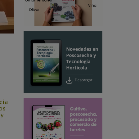
cia
os
 y