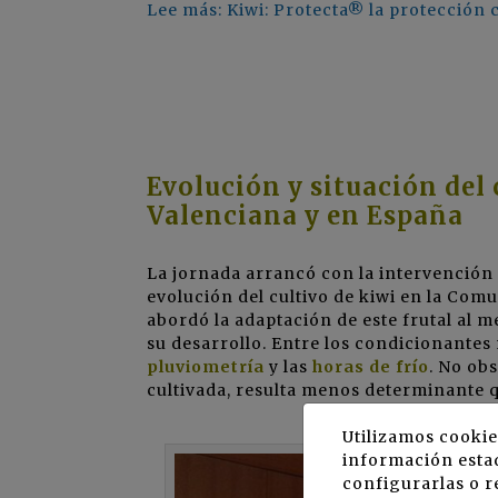
Lee más: Kiwi: Protecta® la protección 
Evolución y situación del
Valenciana y en España
La jornada arrancó con la intervención
evolución del cultivo de kiwi en la Com
abordó la adaptación de este frutal al m
su desarrollo. Entre los condicionantes
pluviometría
y las
horas de frío
. No obs
cultivada, resulta menos determinante q
Utilizamos cookie
información estad
configurarlas o r