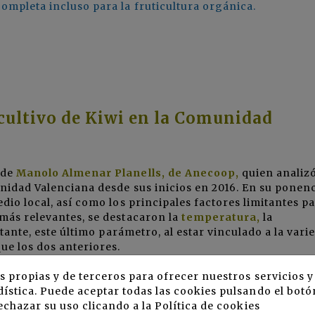
completa incluso para la fruticultura orgánica.
 cultivo de Kiwi en la Comunidad
 de
Manolo Almenar Planells, de Anecoop,
quien analizó
unidad Valenciana desde sus inicios en 2016. En su ponen
edio local, así como los principales factores limitantes p
 más relevantes, se destacaron la
temperatura,
la
tante, este último parámetro, al estar vinculado a la vari
ue los dos anteriores.
s propias y de terceros para ofrecer nuestros servicios 
ística. Puede aceptar todas las cookies pulsando el botó
echazar su uso clicando a la
Política de cookies