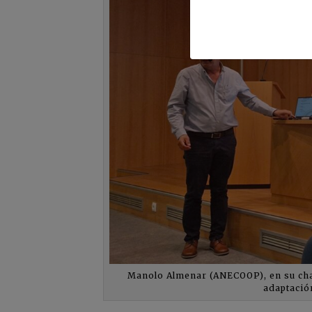
Manolo Almenar (ANECOOP), en su charl
adaptación