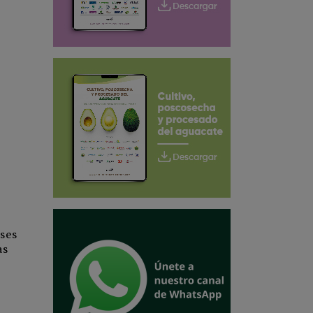
eses
as