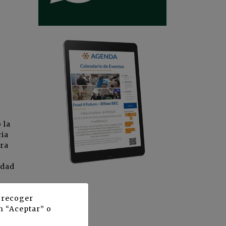
 la
cia
ara
edad
y recoger
n “Aceptar” o