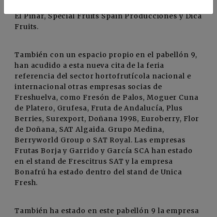
Andalucía, Fran y Lolo, Good Berry Fruits, Frutas
El Pinar, Special Fruits Spain Producciones y Dica
Fruits.
También con un espacio propio en el pabellón 9,
han acudido a esta nueva cita de la feria
referencia del sector hortofrutícola nacional e
internacional otras empresas socias de
Freshuelva, como Fresón de Palos, Moguer Cuna
de Platero, Grufesa, Fruta de Andalucía, Plus
Berries, Surexport, Doñana 1998, Euroberry, Flor
de Doñana, SAT Algaida. Grupo Medina,
Berryworld Group o SAT Royal. Las empresas
Frutas Borja y Garrido y García SCA han estado
en el stand de Frescitrus SAT y la empresa
Bonafrú ha estado dentro del stand de Unica
Fresh.
También ha estado en este pabellón 9 la empresa