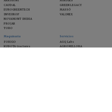
ARRIGONI
AGRIGES
CAUDAL
GREEN LEGACY
EUROGREENTECH
MASSÓ
INVEUROP
VALIMEX
NOVAMONT IBERIA
PROJAR
TORO
Maquinaria
Servicios
FORIGO
AGQ Labs
KUBOTA tractores
AGROMILLORA
EIMA
FEUGA
MACFRUT
MICROGAIA
VERCHILAB
ZERYA
Cultivos
EUROSEMILLAS