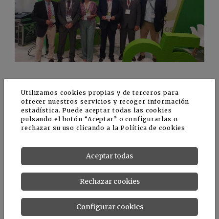
Utilizamos cookies propias y de terceros para
Las empresas presentes en la feria
ofrecer nuestros servicios y recoger información
estadística. Puede aceptar todas las cookies
pulsando el botón “Aceptar” o configurarlas o
Además de Freshuelva, las empresas de Huelva
rechazar su uso clicando a la
Política de cookies
vinculadas al sector de los berries han
aprovechado su presencia en Fruit Attraction
para presentar sus novedades y entablar
Aceptar todas
diferentes relaciones comerciales.
Rechazar cookies
En un stand anexo al de Freshuelva de 40 metros
cuadrados, concretamente el 9G03, también han
Configurar cookies
estado las empresas asociadas Pitayas de