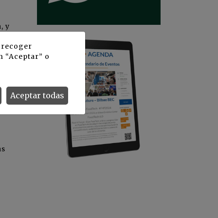
, y
so
y recoger
de
n “Aceptar” o
del
es
Aceptar todas
à).
 que
as