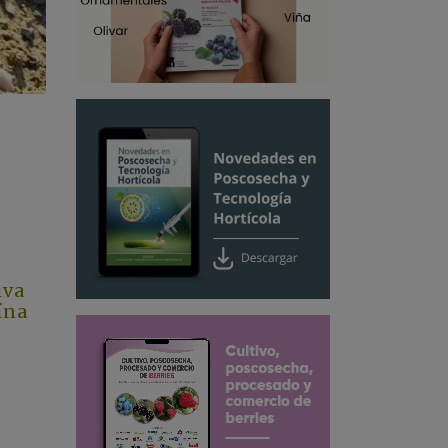
iva
ína