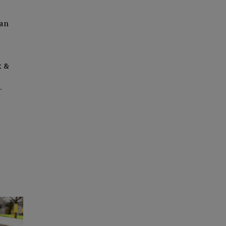
tan
x &
.