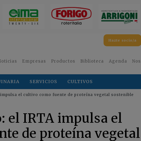
Hazte socio/a
Noticias
Empresas
Productos
Biblioteca
Agenda
Nos
INARIA
SERVICIOS
CULTIVOS
 impulsa el cultivo como fuente de proteína vegetal sostenible
: el IRTA impulsa el
nte de proteína vegetal