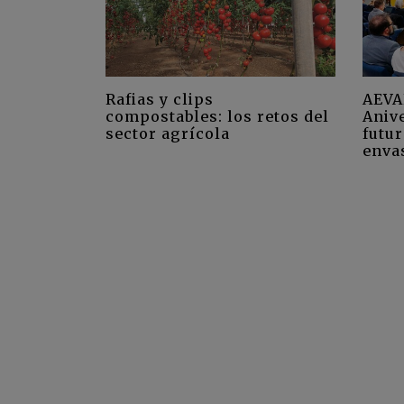
Rafias y clips
AEVA
compostables: los retos del
Aniv
sector agrícola
futur
enva