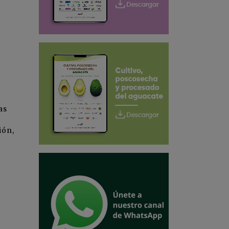
as
ión,