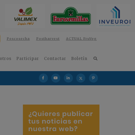
Poscosecha
Postharvest
ACTUAL FruVeg
otros
Participar
Contactar
Boletín