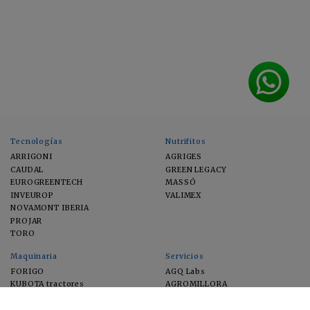
Tecnologías
Nutrifitos
ARRIGONI
AGRIGES
CAUDAL
GREEN LEGACY
EUROGREENTECH
MASSÓ
INVEUROP
VALIMEX
NOVAMONT IBERIA
PROJAR
TORO
Maquinaria
Servicios
FORIGO
AGQ Labs
KUBOTA tractores
AGROMILLORA
EIMA
FEUGA