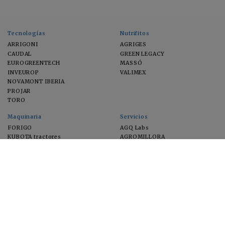
Tecnologías
Nutrifitos
ARRIGONI
AGRIGES
CAUDAL
GREEN LEGACY
EUROGREENTECH
MASSÓ
INVEUROP
VALIMEX
NOVAMONT IBERIA
PROJAR
TORO
Maquinaria
Servicios
FORIGO
AGQ Labs
KUBOTA tractores
AGROMILLORA
EIMA
FEUGA
MACFRUT
MICROGAIA
VERCHILAB
ZERYA
Cultivos
EUROSEMILLAS