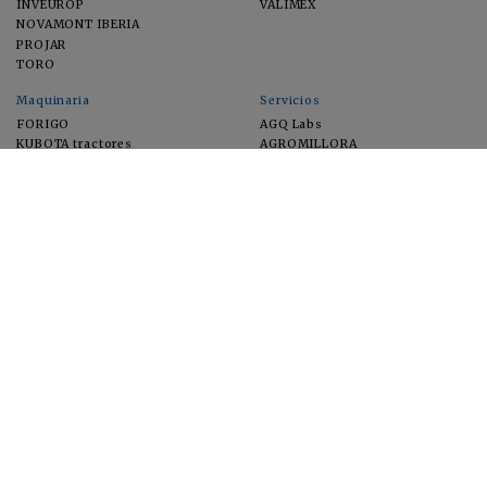
INVEUROP
VALIMEX
NOVAMONT IBERIA
PROJAR
TORO
Maquinaria
Servicios
FORIGO
AGQ Labs
KUBOTA tractores
AGROMILLORA
EIMA
FEUGA
MACFRUT
MICROGAIA
VERCHILAB
ZERYA
Cultivos
EUROSEMILLAS