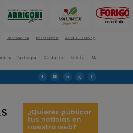
Poscosecha
Postharvest
ACTUAL FruVeg
otros
Participar
Contactar
Boletín
as