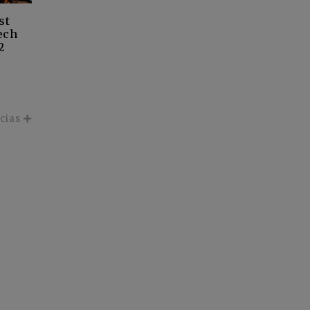
st
ech
2
icias