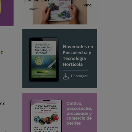
or
ido