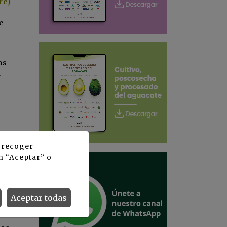
re)
e
as
a
y recoger
as,
n “Aceptar” o
Aceptar todas
 de