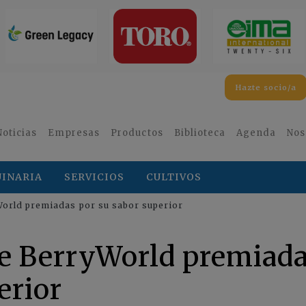
Hazte socio/a
Noticias
Empresas
Productos
Biblioteca
Agenda
Nos
INARIA
SERVICIOS
CULTIVOS
orld premiadas por su sabor superior
de BerryWorld premiad
erior