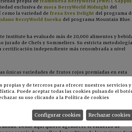
ariedad propia de
frambuesa BerryWorld Jewel ( Sapphi
riedad exclusiva de
mora BerryWorld Midnight
del
í como la variedad de
fresa Eves Delight
del programa d
ndano BerryWorld Eureka
del programa Mountain Blue.
ste Institute ha evaluado más de 20,000 alimentos y bebid
so jurado de Chefs y Sommeliers. Su estricta metodologí
la certificación independiente más renombrada a nivel
as únicas variedades de frutos rojos premiadas en esta
se a diferentes factores tales como:
apariencia
,
aroma
,
orld Eureka y las moras BerryWorld Midnight recibieron
s propias y de terceros para ofrecer nuestros servicios 
90% obteniendo un Premio al Sabor Superior con 3 estrell
ística. Puede aceptar todas las cookies pulsando el botó
Jewel y las fresas Eves Delight recibieron un Premio al
echazar su uso clicando a la
Política de cookies
Configurar cookies
Rechazar cookies
romiso de seguir cultivando el crecimiento del mercado
 calidad. Desde aquí quiero agradecer el esfuerzo de