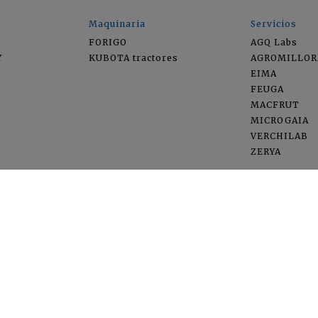
Maquinaria
Servicios
FORIGO
AGQ Labs
Y
KUBOTA tractores
AGROMILLOR
EIMA
FEUGA
MACFRUT
MICROGAIA
VERCHILAB
ZERYA