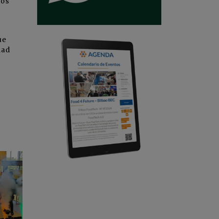
tos
ue
dad