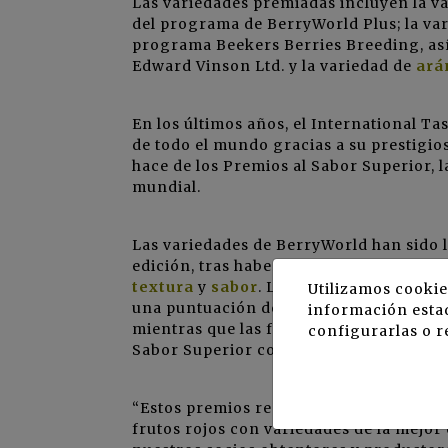
Las variedades premiadas incluyen la v
del programa de BerryWorld Plus; la va
programa Beekers Berries Breeding, as
Edward Vinson Ltd. y la variedad de
ará
En los últimos años, el International Ta
de todo el mundo gracias a su prestigio
hace de los Premios al Sabor Superior, 
mundial.
Las variedades de BerryWorld han sido l
edición, tras haber sido evaluadas en ba
textura
y
sabor
. Los arándanos BerryW
Utilizamos cookie
una puntuación del jurado superior al 
información estad
mientras que las frambuesas BerryWorld 
configurarlas o r
Sabor Superior con 2 estrellas.
“Estos premios reconocen nuestro comp
frutos rojos con variedades de la mejor