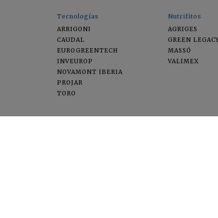
Tecnologías
Nutrifitos
ARRIGONI
AGRIGES
CAUDAL
GREEN LEGAC
EUROGREENTECH
MASSÓ
INVEUROP
VALIMEX
NOVAMONT IBERIA
PROJAR
TORO