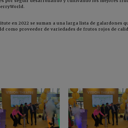
s por seguir desarrollando y cultivando los mejores fru
BerryWorld.
titute en 2022 se suman a una larga lista de galardones q
ld como proveedor de variedades de frutos rojos de cali