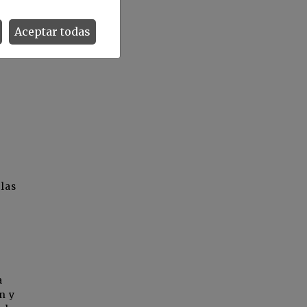
Aceptar todas
las
a
n y