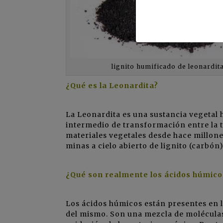
lignito humificado de leonardit
¿Qué es la Leonardita?
La Leonardita es una sustancia vegetal 
intermedio de transformación entre la t
materiales vegetales desde hace millone
minas a cielo abierto de lignito (carbón)
¿Qué son realmente los ácidos húmico
Los ácidos húmicos están presentes en l
del mismo. Son una mezcla de molécula