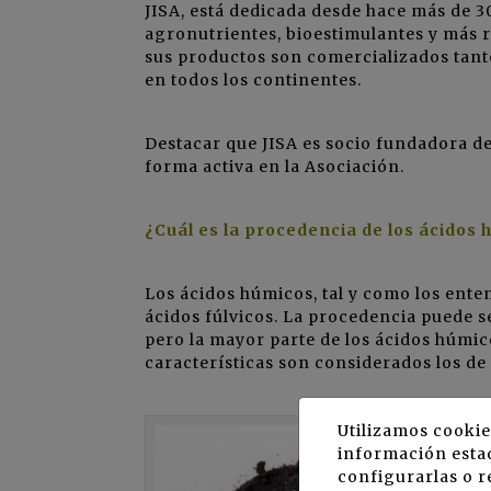
JISA, está dedicada desde hace más de 3
agronutrientes, bioestimulantes y más
sus productos son comercializados tant
en todos los continentes.
Destacar que JISA es socio fundadora d
forma activa en la Asociación.
¿Cuál es la procedencia de los ácidos
Los ácidos húmicos, tal y como los ente
ácidos fúlvicos. La procedencia puede s
pero la mayor parte de los ácidos húmic
características son considerados los d
Utilizamos cookie
información estad
configurarlas o r