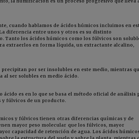
nto, la humificación es un proceso progresivo que lleva a
e, cuando hablamos de ácidos húmicos incluimos en es
La diferencia entre unos y otros es su distinto
. Tanto los ácidos húmicos como los fúlvicos son solubl
ra extraerlos en forma líquida, un extractante alcalino,
 precipitan por ser insolubles en este medio, mientras q
a al ser solubles en medio ácido.
ácido es en lo que se basa el método oficial de análisis 
 y fúlvicos de un producto.
micos y fúlvicos tienen otras diferencias químicas y de
enen mayor peso molecular que los fúlvicos, mayor
ayor capacidad de retención de agua. Los ácidos húmico
obre la estructura del suelo y sobre la planta, mientras 