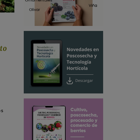
nto
os