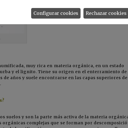
Configurar cookies
Rechazar cookies
a
humificada, muy rica en materia orgánica, en un estado
urba y el lignito. Tiene su origen en el enterramiento de
s de años y suele encontrarse en las capas superiores de 
.
s?
os suelos y son la parte más activa de la materia orgánic
s orgánicas complejas que se forman por descomposició