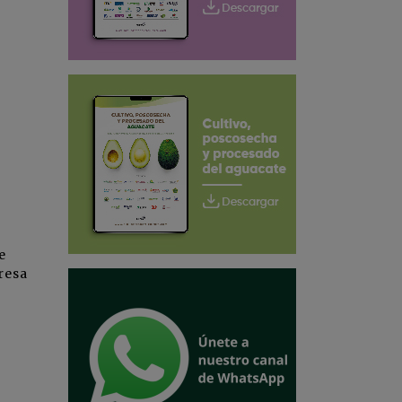
e
resa