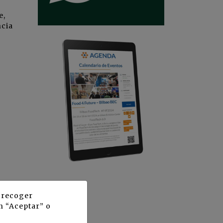
e,
ncia
y recoger
n “Aceptar” o