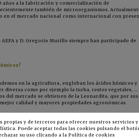
0 años a la fabricación y comercialización de
 recientemente también de microorganismos. Actualment
o en el mercado nacional como internacional con prese
e AEFA y D. Gregorio Murillo siempre han participado de
 húmicos?
ndemos en la agricultura, engloban los ácidos húmicos y
er diversa como por ejemplo la turba, restos vegetales, …
os del mercado se obtienen de la Leonardita, que por sus
e mejor calidad y mayores propiedades agronómicas.
s propias y de terceros para ofrecer nuestros servicios 
ística. Puede aceptar todas las cookies pulsando el botó
echazar su uso clicando a la
Política de cookies