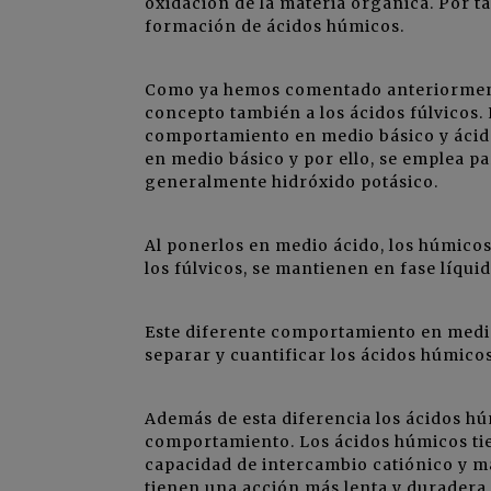
oxidación de la materia orgánica. Por ta
formación de ácidos húmicos.
Como ya hemos comentado anteriorment
concepto también a los ácidos fúlvicos. 
comportamiento en medio básico y ácido
en medio básico y por ello, se emplea pa
generalmente hidróxido potásico.
Al ponerlos en medio ácido, los húmicos
los fúlvicos, se mantienen en fase líquid
Este diferente comportamiento en medio 
separar y cuantificar los ácidos húmicos
Además de esta diferencia los ácidos hú
comportamiento. Los ácidos húmicos ti
capacidad de intercambio catiónico y m
tienen una acción más lenta y duradera s