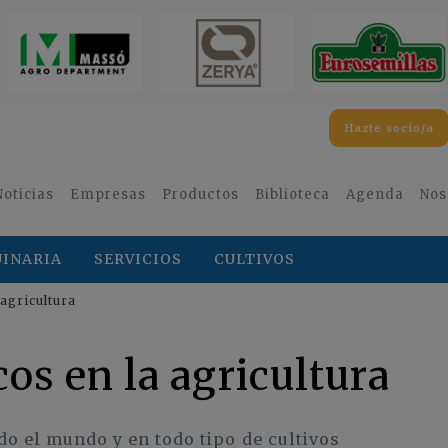
Hazte socio/a
Noticias
Empresas
Productos
Biblioteca
Agenda
Nos
INARIA
SERVICIOS
CULTIVOS
agricultura
os en la agricultura
do el mundo y en todo tipo de cultivos