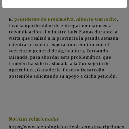
de fresa, frambuesa y mora”.
El
presidente de Freshuelva, Alberto Garrocho
,
tuvo la oportunidad de entregar en mano esta
reivindicación al ministro Luis Planas durante la
visita que realizó a la provincia la pasada semana,
mientras el sector espera una reunión con el
secretario general de Agricultura, Fernando
Miranda, para abordar esta problemática, que
también ha sido trasladada a la Consejería de
Agricultura, Ganadería, Pesca y Desarrollo
Sostenible solicitando su apoyo a dicha petición.
Noticias relacionadas
https://www.tecnologiahorticola.com/inscripciones-