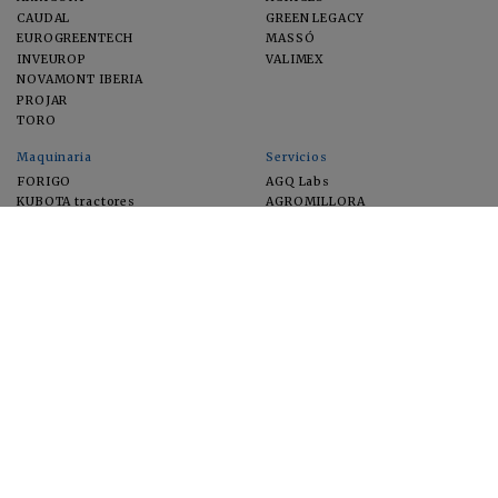
CAUDAL
GREEN LEGACY
EUROGREENTECH
MASSÓ
INVEUROP
VALIMEX
NOVAMONT IBERIA
PROJAR
TORO
Maquinaria
Servicios
FORIGO
AGQ Labs
KUBOTA tractores
AGROMILLORA
EIMA
FEUGA
MACFRUT
MICROGAIA
VERCHILAB
ZERYA
Cultivos
EUROSEMILLAS