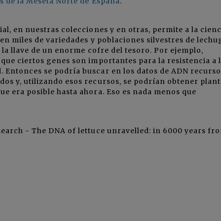
s de la Meseta Norte de España
.
l, en nuestras colecciones y en otras, permite a la cienc
 en miles de variedades y poblaciones silvestres de lechu
 la llave de un enorme cofre del tesoro. Por ejemplo,
que ciertos genes son importantes para la resistencia a 
 Entonces se podría buscar en los datos de ADN recurso
os y, utilizando esos recursos, se podrían obtener plant
ue era posible hasta ahora. Eso es nada menos que
earch - The DNA of lettuce unravelled: in 6000 years fr