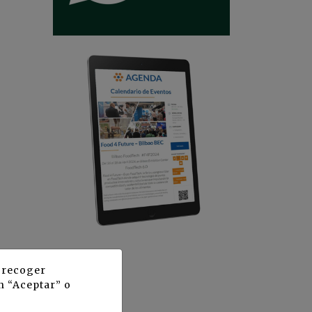
y recoger
n “Aceptar” o