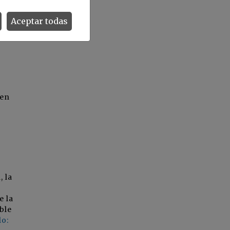
Aceptar todas
 en
o
n
, la
e la
ble
lo: