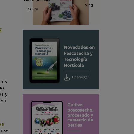
s
mos
so
os y
 en
os
n se