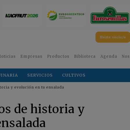
Hazte socio/a
Noticias
Empresas
Productos
Biblioteca
Agenda
Nos
INARIA
SERVICIOS
CULTIVOS
oria y evolución en tu ensalada
s de historia y
ensalada