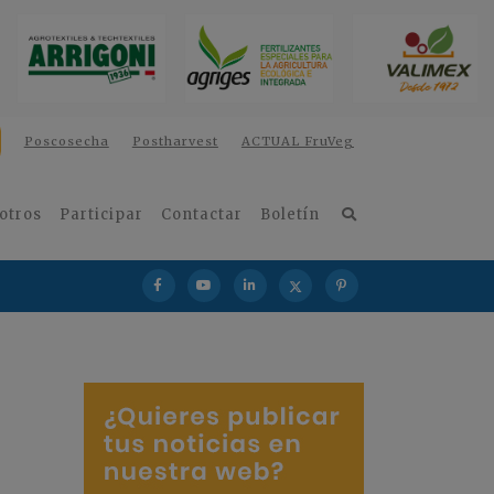
Poscosecha
Postharvest
ACTUAL FruVeg
otros
Participar
Contactar
Boletín