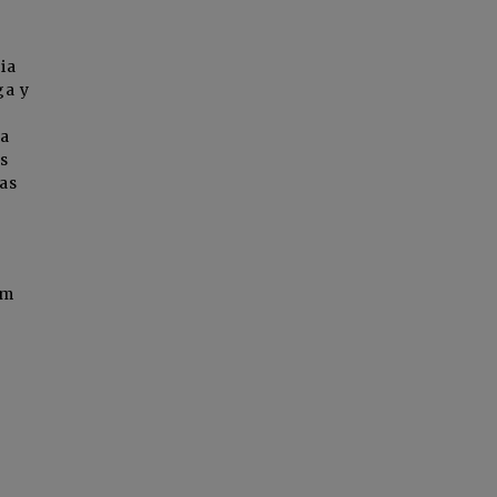
ia
ga y
la
s
as
om