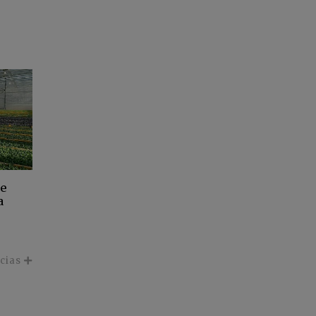
de
a
icias