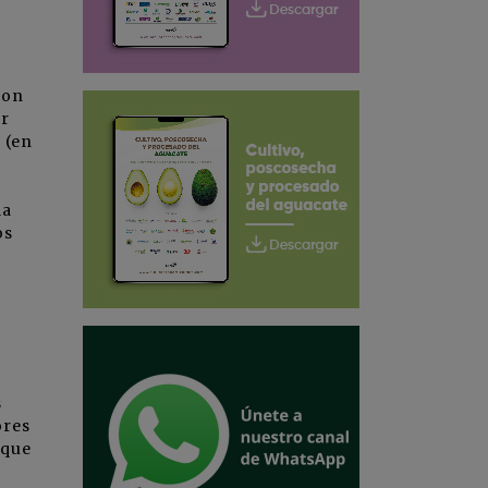
ron
ar
 (en
la
os
s
ores
 que