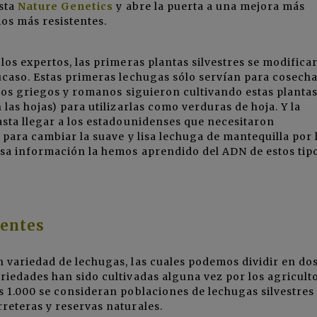
ista
Nature Genetics
y abre la puerta a una mejora más
ios más resistentes.
los expertos, las primeras plantas silvestres se modifica
ucaso. Estas primeras lechugas sólo servían para cosech
guos griegos y romanos siguieron cultivando estas plantas
 las hojas) para utilizarlas como verduras de hoja. Y la
asta llegar a los estadounidenses que necesitaron
 para cambiar la suave y lisa lechuga de mantequilla por 
esa información la hemos aprendido del ADN de estos tip
rentes
 variedad de lechugas, las cuales podemos dividir en do
riedades han sido cultivadas alguna vez por los agricult
s 1.000 se consideran poblaciones de lechugas silvestres
reteras y reservas naturales.