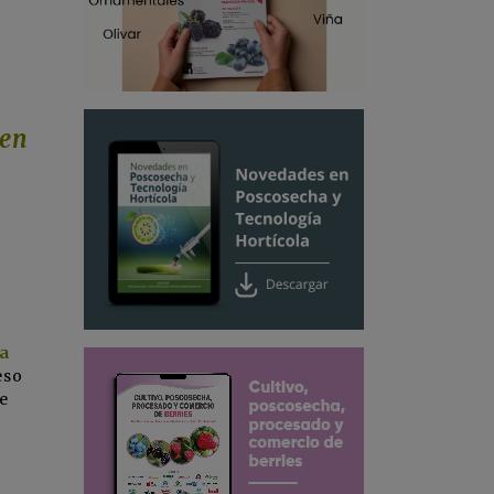
 en
ta
eso
de