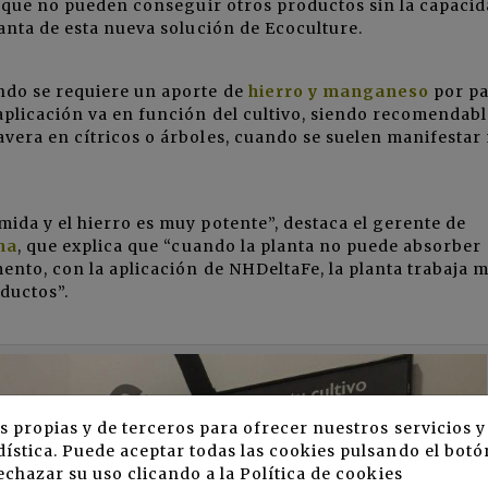
go que no pueden conseguir otros productos sin la capaci
lanta de esta nueva solución de Ecoculture.
ndo se requiere un aporte de
hierro y manganeso
por pa
aplicación va en función del cultivo, siendo recomendabl
vera en cítricos o árboles, cuando se suelen manifestar
ida y el hierro es muy potente”, destaca el gerente de
na
, que explica que “cuando la planta no puede absorber
ento, con la aplicación de NHDeltaFe, la planta trabaja m
ductos”.
s propias y de terceros para ofrecer nuestros servicios 
ística. Puede aceptar todas las cookies pulsando el botó
echazar su uso clicando a la
Política de cookies