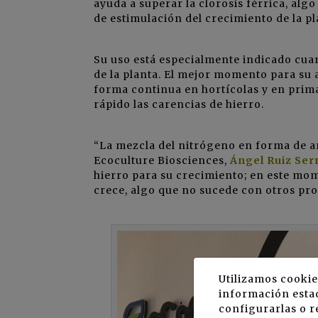
ayuda a superar la clorosis férrica, al
de estimulación del crecimiento de la p
Su uso está especialmente indicado cua
de la planta. El mejor momento para su 
forma continua en hortícolas y en prima
rápido las carencias de hierro.
“La mezcla del nitrógeno en forma de am
Ecoculture Biosciences,
Ángel Ruiz Ser
hierro para su crecimiento; en este mom
crece, algo que no sucede con otros pro
Utilizamos cookie
información estad
configurarlas o r