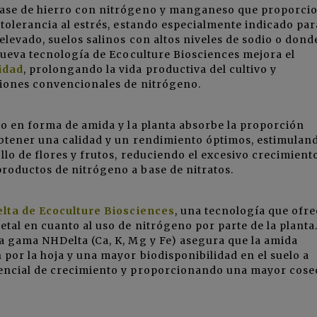
base de hierro con nitrógeno y manganeso que proporci
 tolerancia al estrés, estando especialmente indicado par
elevado, suelos salinos con altos niveles de sodio o donde
 nueva tecnología de Ecoculture Biosciences mejora el
idad
, prolongando la vida productiva del cultivo y
ciones convencionales de nitrógeno.
no en forma de amida y la planta absorbe la proporción
obtener una calidad y un rendimiento óptimos, estimuland
llo de flores y frutos, reduciendo el excesivo crecimient
roductos de nitrógeno a base de nitratos.
elta de Ecoculture Biosciences
, una tecnología que ofre
tal en cuanto al uso de nitrógeno por parte de la planta.
a gama NHDelta (Ca, K, Mg y Fe) asegura que la amida
 por la hoja y una mayor biodisponibilidad en el suelo a
tencial de crecimiento y proporcionando una mayor cose