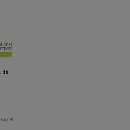
l de
icias