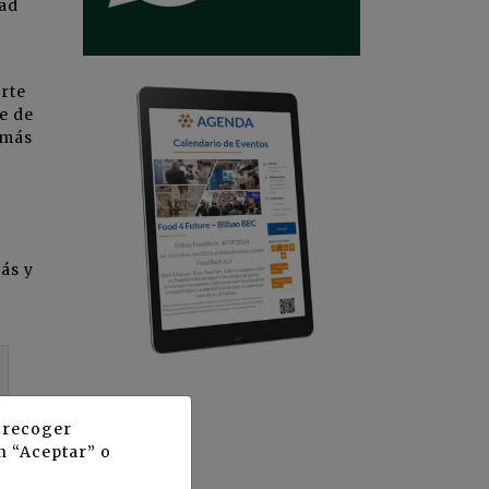
dad
rte
e de
 más
ás y
y recoger
n “Aceptar” o