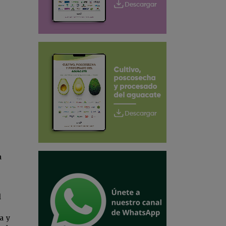
a
l
a y