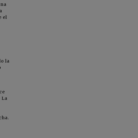
ona
a
 el
o la
o
ce
 La
cha.