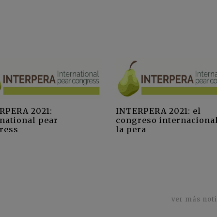
RPERA 2021:
INTERPERA 2021: el
rnational pear
congreso internaciona
ress
la pera
ver más not