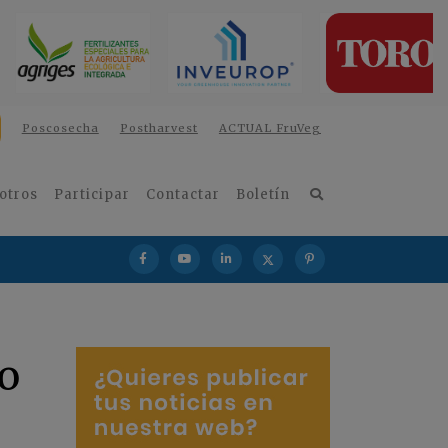
Poscosecha
Postharvest
ACTUAL FruVeg
otros
Participar
Contactar
Boletín
ro