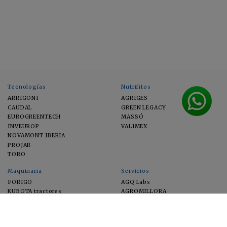
Tecnologías
Nutrifitos
ARRIGONI
AGRIGES
CAUDAL
GREEN LEGACY
EUROGREENTECH
MASSÓ
INVEUROP
VALIMEX
NOVAMONT IBERIA
PROJAR
TORO
Maquinaria
Servicios
FORIGO
AGQ Labs
KUBOTA tractores
AGROMILLORA
EIMA
FEUGA
MACFRUT