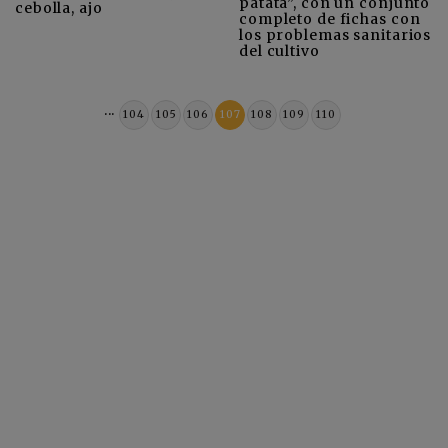
patata”, con un conjunto
cebolla, ajo
completo de fichas con
los problemas sanitarios
del cultivo
...
104
105
106
107
108
109
110