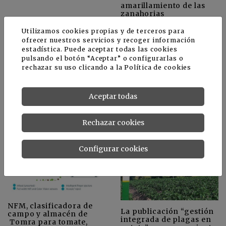
amarillamiento de las
zanahorias
Utilizamos cookies propias y de terceros para
ofrecer nuestros servicios y recoger información
estadística. Puede aceptar todas las cookies
pulsando el botón “Aceptar” o configurarlas o
rechazar su uso clicando a la
Política de cookies
Aceptar todas
Asociaciones y retos en
Elaboración de champú
la industria española de
y jabones en base a
la patata
patata
Rechazar cookies
Configurar cookies
NFM, clasificadora de
La publicación “gestión
campo y almacén de
integrada de plagas en
Tomra para tomate,