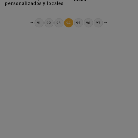
personalizados y locales
...
...
91
92
93
94
95
96
97