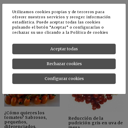
Utilizamos cookies propias y de terceros para
ofrecer nuestros servicios y recoger información
estadística. Puede aceptar todas las cookies
pulsando el botón “Aceptar” o configurarlas o
rechazar su uso clicando a la
Política de cookies
Manejo integral de la
Envases de "carto-
Aceptar todas
sanidad de la semilla de
paper" para patatas
la patata que ayudará a
aumentar la producción
Rechazar cookies
Configurar cookies
¿Cómo quieres los
tomates? Sabrosos,
Reducción de la
pequeños,
pudrición gris en uva de
diferenciados,
mesa