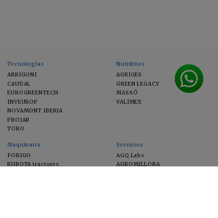
Tecnologías
Nutrifitos
ARRIGONI
AGRIGES
CAUDAL
GREEN LEGACY
EUROGREENTECH
MASSÓ
INVEUROP
VALIMEX
NOVAMONT IBERIA
PROJAR
TORO
Maquinaria
Servicios
FORIGO
AGQ Labs
KUBOTA tractores
AGROMILLORA
EIMA
FEUGA
MACFRUT
MICROGAIA
VERCHILAB