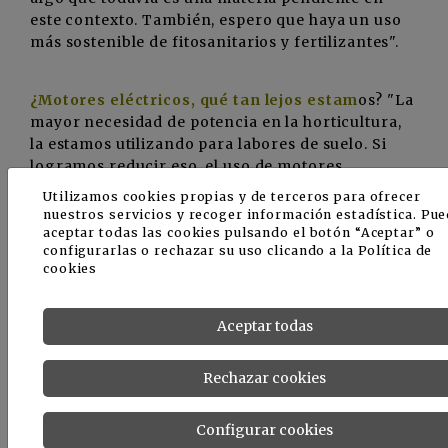
este contexto. También, espero que haya un uso
más sostenible de fitosanitarios y fertilizantes".
¿Motores eléctricos, qué tan lejos estam
os? "La
mayor necesidad de potencia en la horticultura,
la estamos utilizando para labores de suelo. Si
logramos reducir eso, el uso de motores
eléctricos estaría a la vuelta de la esquina. La
Utilizamos cookies propias y de terceros para ofrecer
solución sin dudas está en cambiar la técnica".
nuestros servicios y recoger información estadística. Pu
aceptar todas las cookies pulsando el botón “Aceptar” o
configurarlas o rechazar su uso clicando a la
Política de
cookies
Aceptar todas
Rechazar cookies
Configurar cookies