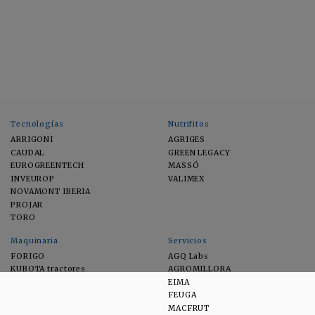
Tecnologías
Nutrifitos
ARRIGONI
AGRIGES
CAUDAL
GREEN LEGACY
EUROGREENTECH
MASSÓ
INVEUROP
VALIMEX
NOVAMONT IBERIA
PROJAR
TORO
Maquinaria
Servicios
FORIGO
AGQ Labs
KUBOTA tractores
AGROMILLORA
EIMA
FEUGA
MACFRUT