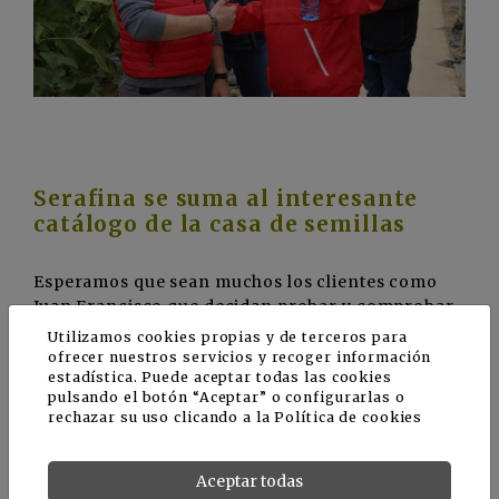
Serafina se suma al interesante
catálogo de la casa de semillas
Esperamos que sean muchos los clientes como
Juan Francisco que decidan probar y comprobar
de primera mano las ventajas que ofrece la nueva
Utilizamos cookies propias y de terceros para
variedad Serafina. Los fieles seguidores de
ofrecer nuestros servicios y recoger información
estadística. Puede aceptar todas las cookies
Ramiro Arnedo están de enhorabuena, y Serafina
pulsando el botón “Aceptar” o configurarlas o
se suma a su completo catálogo de berenjenas
rechazar su uso clicando a la
Política de cookies
para invernadero junto a la nueva variedad
rayada Lola F1, Tina F1, Turquesa F1 y Jaspe F1.
Aceptar todas