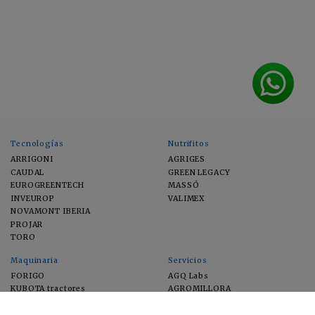
Tecnologías
Nutrifitos
ARRIGONI
AGRIGES
CAUDAL
GREEN LEGACY
EUROGREENTECH
MASSÓ
INVEUROP
VALIMEX
NOVAMONT IBERIA
PROJAR
TORO
Maquinaria
Servicios
FORIGO
AGQ Labs
KUBOTA tractores
AGROMILLORA
EIMA
FEUGA