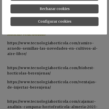
Recordamos que Serafina está indicada para
Rechazar cookies
trasplantes de mediados/finales de agosto y
septiembre.
Configurar cookies
Noticias relacionadas
https://www.tecnologiahorticola.com/ramiro-
arnedo-semillas-las-novedades-en-cultivos-al-
aire-libre/
https://www.tecnologiahorticola.com/biobest-
horticolas-berenjenas/
https://www.tecnologiahorticola.com/ventajas-
de-injertar-berenjena/
https://www.tecnologiahorticola.com/cajamar-
analisis-campana-hortofruticola-almeria-2021-