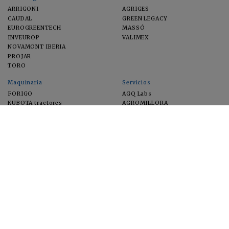
ARRIGONI
AGRIGES
CAUDAL
GREEN LEGACY
EUROGREENTECH
MASSÓ
INVEUROP
VALIMEX
NOVAMONT IBERIA
PROJAR
TORO
Maquinaria
Servicios
FORIGO
AGQ Labs
KUBOTA tractores
AGROMILLORA
EIMA
FEUGA
MACFRUT
MICROGAIA
VERCHILAB
ZERYA
Cultivos
EUROSEMILLAS