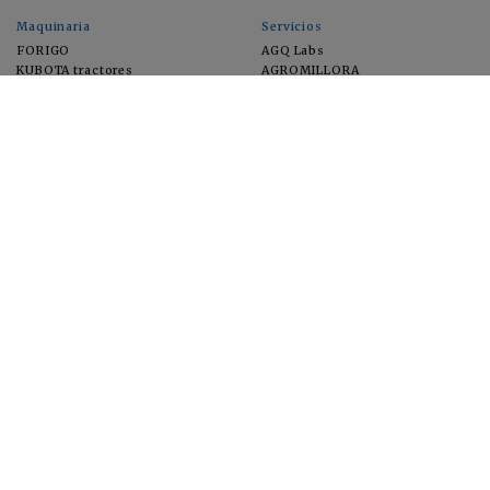
Maquinaria
Servicios
FORIGO
AGQ Labs
KUBOTA tractores
AGROMILLORA
EIMA
FEUGA
MACFRUT
MICROGAIA
VERCHILAB
ZERYA
Cultivos
EUROSEMILLAS