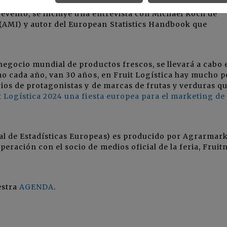
 evento, se incluye una entrevista con Michael Koch de
(AMI) y autor del European Statistics Handbook que
 negocio mundial de productos frescos, se llevará a cabo 
omo cada año, van 30 años, en Fruit Logística hay mucho p
rios de protagonistas y de marcas de frutas y verduras qu
t Logística 2024 una fiesta europea para el marketing de
l de Estadísticas Europeas) es producido por Agrarmark
ración con el socio de medios oficial de la feria, Fruit
estra
AGENDA
.