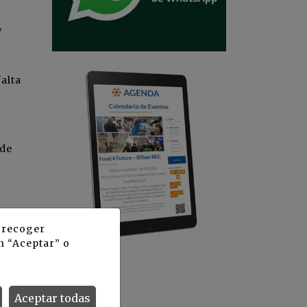
,
alta
 de
2
y recoger
n “Aceptar” o
ron
Aceptar todas