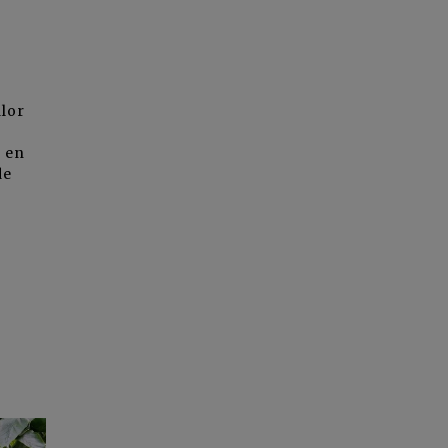
alor
s en
de