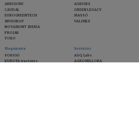
ARRIGONI
AGRIGES
CAUDAL
GREEN LEGACY
EUROGREENTECH
MASSÓ
INVEUROP
VALIMEX
NOVAMONT IBERIA
PROJAR
TORO
Maquinaria
Servicios
FORIGO
AGQ Labs
KUBOTA tractores
AGROMILLORA
EIMA
FEUGA
MACFRUT
MICROGAIA
VERCHILAB
ZERYA
Cultivos
EUROSEMILLAS