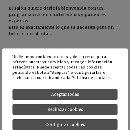
El salón quiere darle la bienvenida con un
programa rico en conferencias y ponentes
expertos.
Esto es exactamente lo que se necesita para un
futuro con plantas.
Novedades en preparación
Utilizamos cookies propias y de terceros para
ofrecer nuestros servicios y recoger información
Una jornada centrada en la flor cortada francesa
estadística. Puede aceptar todas las cookies
pulsando el botón “Aceptar” o configurarlas o
(écosystem, oferta...).
rechazar su uso clicando a la
Política de cookies
> Un centro " Árbol " : setos, bosques, ¿cómo y
con quién crear, gestionar, salvar y para qué usos
y objetivos?
Aceptar todas
Rechazar cookies
L'application web et mobile - Un anuario de
expositores
Configurar cookies