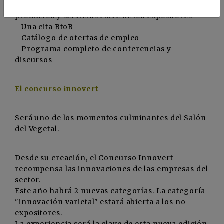
- Un catálogo que enumera todos los equipos,
productos y servicios clave de los expositores
- Una cita BtoB
- Catálogo de ofertas de empleo
- Programa completo de conferencias y
discursos
El concurso innovert
Será uno de los momentos culminantes del Salón
del Vegetal.
Desde su creación, el Concurso Innovert
recompensa las innovaciones de las empresas del
sector.
Este año habrá 2 nuevas categorías. La categoría
"innovación varietal" estará abierta a los no
expositores.