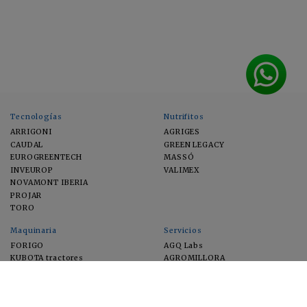
Tecnologías
Nutrifitos
ARRIGONI
AGRIGES
CAUDAL
GREEN LEGACY
EUROGREENTECH
MASSÓ
INVEUROP
VALIMEX
NOVAMONT IBERIA
PROJAR
TORO
Maquinaria
Servicios
FORIGO
AGQ Labs
KUBOTA tractores
AGROMILLORA
EIMA
FEUGA
MACFRUT