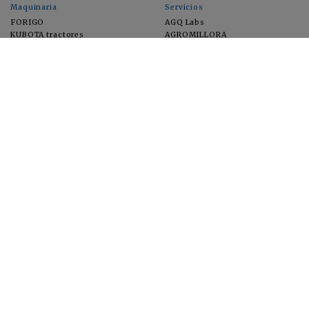
Maquinaria
Servicios
FORIGO
AGQ Labs
KUBOTA tractores
AGROMILLORA
EIMA
FEUGA
MACFRUT
MICROGAIA
VERCHILAB
ZERYA
Cultivos
EUROSEMILLAS