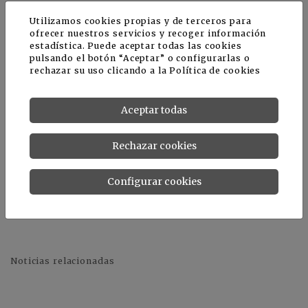
ediciones.
Utilizamos cookies propias y de terceros para
ofrecer nuestros servicios y recoger información
estadística. Puede aceptar todas las cookies
Cabe destacar que, en 2025, Iberflora habilitará
pulsando el botón “Aceptar” o configurarlas o
un espacio exclusivo para trabajo y descanso
rechazar su uso clicando a la
Política de cookies
destinado tanto a los profesionales invitados
como a la prensa. Esta acción, sumada al
Aceptar todas
programa general de compradores, contribuirá a
fomentar contactos de alto nivel y oportunidades
reales de negocio para las empresas
Rechazar cookies
participantes.
Configurar cookies
Noticias relacionadas