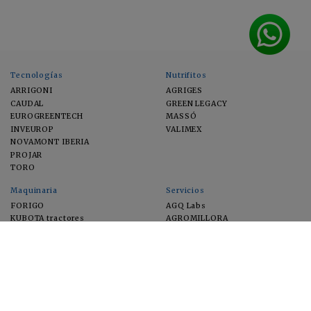
Tecnologías
Nutrifitos
ARRIGONI
AGRIGES
CAUDAL
GREEN LEGACY
EUROGREENTECH
MASSÓ
INVEUROP
VALIMEX
NOVAMONT IBERIA
PROJAR
TORO
Maquinaria
Servicios
FORIGO
AGQ Labs
KUBOTA tractores
AGROMILLORA
EIMA
FEUGA
MACFRUT
MICROGAIA
VERCHILAB
ZERYA