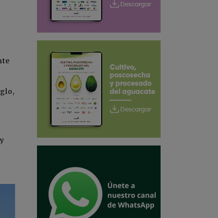
nte
glo,
 y