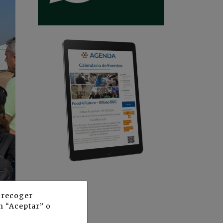
y recoger
n “Aceptar” o
a
a