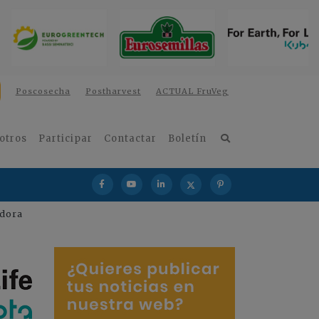
Poscosecha
Postharvest
ACTUAL FruVeg
otros
Participar
Contactar
Boletín
adora