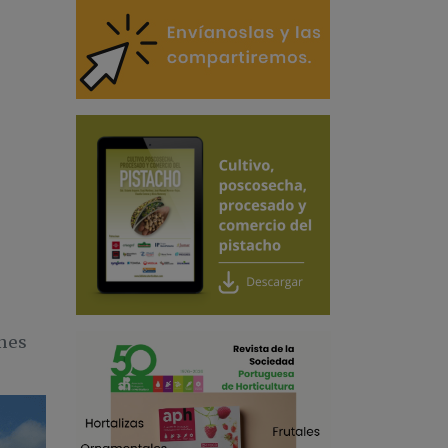
a
nes