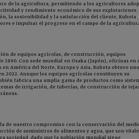
ro de la agricultura, permitiendo a los agricultores adop
uctividad y rendimiento económico de sus explotaciones.
, la sostenibilidad y la satisfacción del cliente, Kubota
tores e impulsar el progreso en el campo de la agricultur
ión de equipos agrícolas, de construcción, equipos
de 1890. Con sede mundial en Osaka (Japón), oficinas en
s en América del Norte, Europa y Asia, Kubota obtuvo un
en 2022. Aunque los equipos agrícolas constituyen su
ambién fabrica una amplia gama de productos como siste
temas de irrigación, de tuberías, de construcción de teja
rráneas.
abla de nuestro compromiso con la conservación del medi
cción de suministros de alimentos y agua, que son vitale
tra sociedad, dado que la población mundial sigue