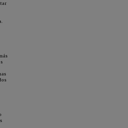
tar
a.
 más
os
mas
dos
o
s