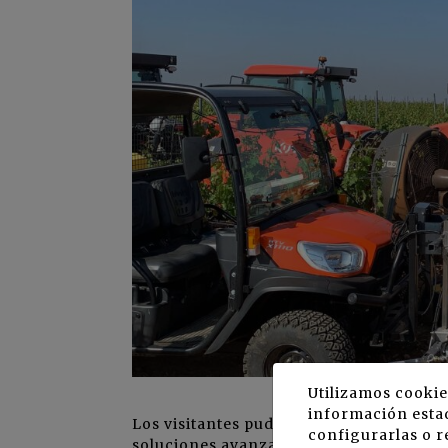
Utilizamos cookie
información estad
Los visitantes pudieron apreciar y prob
configurarlas o r
soluciones avanzadas de agricultura de