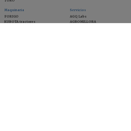
TORO
Maquinaria
Servicios
FORIGO
AGQ Labs
KUBOTA tractores
AGROMILLORA
EIMA
FEUGA
MACFRUT
MICROGAIA
VERCHILAB
ZERYA
Cultivos
EUROSEMILLAS