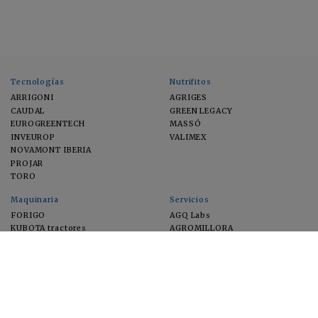
Tecnologías
Nutrifitos
ARRIGONI
AGRIGES
CAUDAL
GREEN LEGACY
EUROGREENTECH
MASSÓ
INVEUROP
VALIMEX
NOVAMONT IBERIA
PROJAR
TORO
Maquinaria
Servicios
FORIGO
AGQ Labs
KUBOTA tractores
AGROMILLORA
EIMA
FEUGA
MACFRUT
MICROGAIA
VERCHILAB
ZERYA