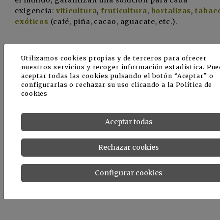
el mundo, garantizan una solución para cada
exigencia:
viticultura
,
fruticultura
,
hortalizas
,
tabac
exóticos
(café, piña, cacao, aguacate, etc.).
Utilizamos cookies propias y de terceros para ofrecer
nuestros servicios y recoger información estadística. Pu
aceptar todas las cookies pulsando el botón “Aceptar” o
configurarlas o rechazar su uso clicando a la
Política de
cookies
Aceptar todas
Rechazar cookies
Configurar cookies