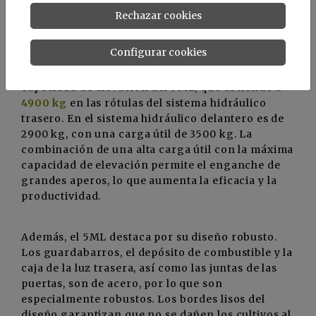
y labrando la tierra al mismo tiempo. Además, el
Rechazar cookies
tractor está preparado para utilizarse con palas
cargadoras frontales.
Configurar cookies
Una característica especial es la extraordinaria
capacidad de elevación del 5ML, que asciende a
4900 kg
en las rótulas del sistema hidráulico
trasero. En el sistema hidráulico delantero es de
2900 kg, con una carga útil de 3500 kg. La
combinación de una alta carga útil con la máxima
capacidad de elevación permite el enganche de
grandes aperos, lo que aumenta la eficacia y la
productividad.
Además, el 5ML destaca por su diseño robusto.
Los guardabarros, el depósito de combustible y la
caja de la luz trasera, así como las juntas de las
puertas, son de acero, por lo que son
especialmente robustos. Los bordes lisos del
diseño garantizan que no se dañen los cultivos al