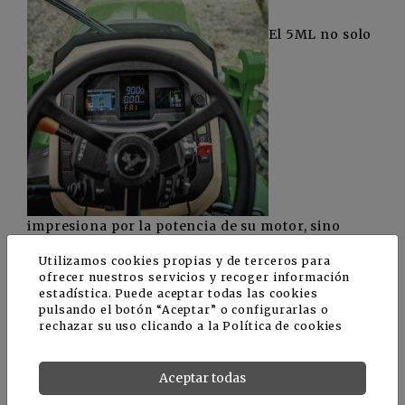
El 5ML no solo
impresiona por la potencia de su motor, sino
también por su potencia hidráulica de 117 l/min.
Utilizamos cookies propias y de terceros para
Esto permite que los aperos con grandes
ofrecer nuestros servicios y recoger información
necesidades de potencia hidráulica se conecten
estadística. Puede aceptar todas las cookies
directamente al sistema hidráulico del tractor sin
pulsando el botón “Aceptar” o configurarlas o
necesidad de una bomba hidráulica externa
rechazar su uso clicando a la
Política de cookies
accionada por una TDF. Además, es posible
combinar diferentes aplicaciones. Se puede
Aceptar todas
ahorrar tiempo, por ejemplo, podando los árboles