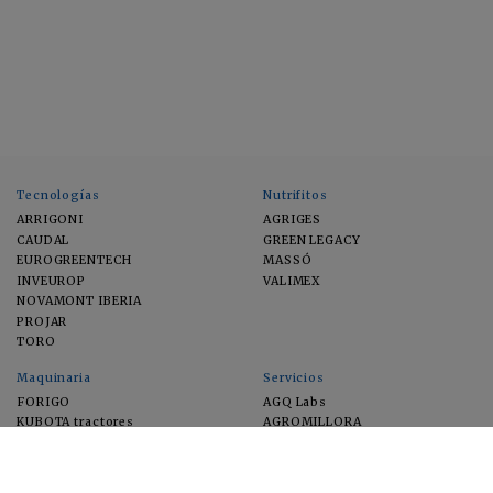
Tecnologías
Nutrifitos
ARRIGONI
AGRIGES
CAUDAL
GREEN LEGACY
EUROGREENTECH
MASSÓ
INVEUROP
VALIMEX
NOVAMONT IBERIA
PROJAR
TORO
Maquinaria
Servicios
FORIGO
AGQ Labs
KUBOTA tractores
AGROMILLORA
EIMA
FEUGA
MACFRUT