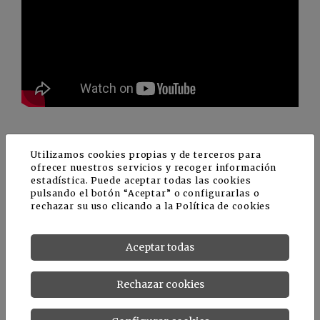
Utilizamos cookies propias y de terceros para
ofrecer nuestros servicios y recoger información
estadística. Puede aceptar todas las cookies
Sobre la empresa
pulsando el botón “Aceptar” o configurarlas o
rechazar su uso clicando a la
Política de cookies
Bassi Seminatrici
, desde 1950, se especializa en
producción de sembradoras de precisión
Aceptar todas
manuales, sembradoras autopropulsadas y
sembradoras de precisión arrastradas. Muchos
Rechazar cookies
de ellos te permiten realizar múltiples
operaciones de siembra en una sola pasada,
reduciendo significativamente los tiempos de