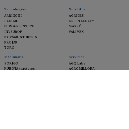
Tecnologías
Nutrifitos
ARRIGONI
AGRIGES
CAUDAL
GREEN LEGACY
EUROGREENTECH
MASSÓ
INVEUROP
VALIMEX
NOVAMONT IBERIA
PROJAR
TORO
Maquinaria
Servicios
FORIGO
AGQ Labs
KUBOTA tractores
AGROMILLORA
EIMA
FEUGA
MACFRUT
MICROGAIA
VERCHILAB
ZERYA
Cultivos
EUROSEMILLAS