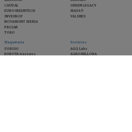
CAUDAL
GREEN LEGACY
EUROGREENTECH
MASSÓ
INVEUROP
VALIMEX
NOVAMONT IBERIA
PROJAR
TORO
Maquinaria
Servicios
FORIGO
AGQ Labs
KUBOTA tractores
AGROMILLORA
EIMA
FEUGA
MACFRUT
MICROGAIA
VERCHILAB
ZERYA
Cultivos
EUROSEMILLAS