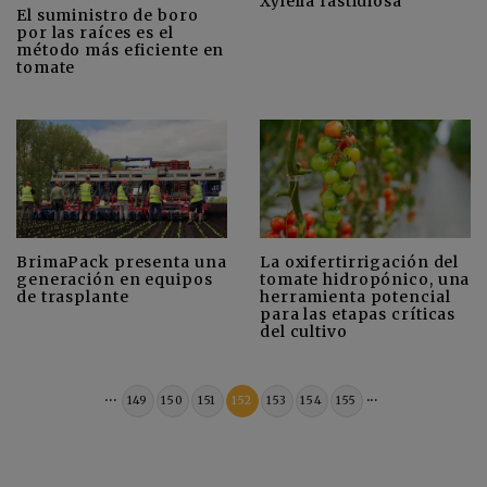
Xylella fastidiosa
El suministro de boro
por las raíces es el
método más eficiente en
tomate
BrimaPack presenta una
La oxifertirrigación del
generación en equipos
tomate hidropónico, una
de trasplante
herramienta potencial
para las etapas críticas
del cultivo
...
...
149
150
151
152
153
154
155