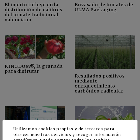
El injerto influye en la
Envasado de tomates de
distribución de calibres
ULMA Packaging
del tomate tradicional
valenciano
KINGDOM®, la granada
para disfrutar
Resultados positivos
mediante
enriquecimiento
carbónico radicular
Utilizamos cookies propias y de terceros para
ofrecer nuestros servicios y recoger información