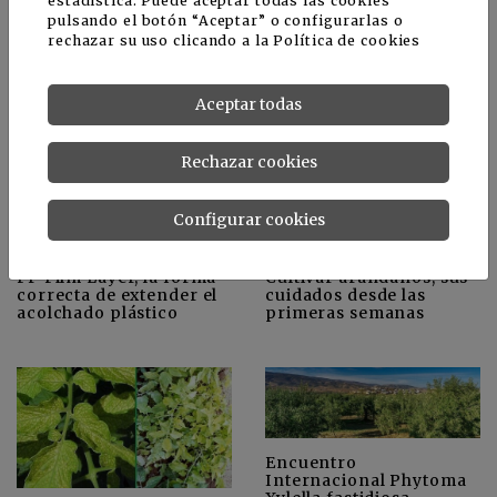
estadística. Puede aceptar todas las cookies
pulsando el botón “Aceptar” o configurarlas o
Adaptación y mitigación
Bayer to offer access to
rechazar su uso clicando a la
Política de cookies
del cambio climático: 10
its owned glyphosate
buenas prácticas
studies
agrícolas
Aceptar todas
Rechazar cookies
Configurar cookies
Cultivar arándanos, sus
FP Film Layer, la forma
cuidados desde las
correcta de extender el
primeras semanas
acolchado plástico
Encuentro
Internacional Phytoma