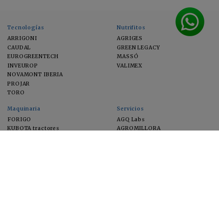
Tecnologías
Nutrifitos
ARRIGONI
AGRIGES
CAUDAL
GREEN LEGACY
EUROGREENTECH
MASSÓ
INVEUROP
VALIMEX
NOVAMONT IBERIA
PROJAR
TORO
Maquinaria
Servicios
FORIGO
AGQ Labs
KUBOTA tractores
AGROMILLORA
EIMA
FEUGA
MACFRUT
MICROGAIA
VERCHILAB
ZERYA
Cultivos
EUROSEMILLAS