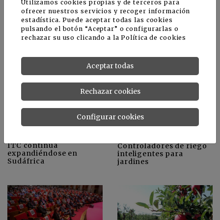
Utilizamos cookies propias y de terceros para
ofrecer nuestros servicios y recoger información
estadística. Puede aceptar todas las cookies
Los berries de Huelva,
Las casas de semillas,
pulsando el botón “Aceptar” o configurarlas o
en desventaja con el uso
participantes
rechazar su uso clicando a la
Política de cookies
de fitosanitarios
prominentes en
Eucarpia sobre tomate
en Valencia
Aceptar todas
Rechazar cookies
Configurar cookies
ITC continúa
Controladores de riego
expandiéndose en
inteligentes para
Sudáfrica
jardines