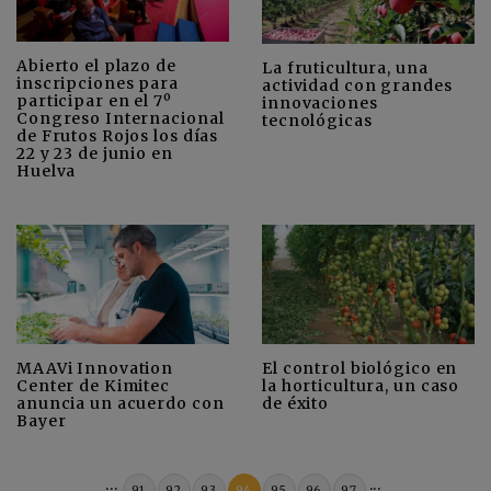
Abierto el plazo de
La fruticultura, una
inscripciones para
actividad con grandes
participar en el 7º
innovaciones
Congreso Internacional
tecnológicas
de Frutos Rojos los días
22 y 23 de junio en
Huelva
MAAVi Innovation
El control biológico en
Center de Kimitec
la horticultura, un caso
anuncia un acuerdo con
de éxito
Bayer
...
...
91
92
93
94
95
96
97