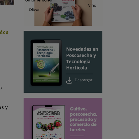
dos
o
os y