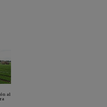
ón al
ura