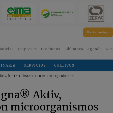
Hazte socio/a
Noticias
Empresas
Productos
Biblioteca
Agenda
Nos
INARIA
SERVICIOS
CULTIVOS
iv, biofertilizante con microorganismos
gna® Aktiv,
con microorganismos