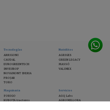
Tecnologías
Nutrifitos
ARRIGONI
AGRIGES
CAUDAL
GREEN LEGACY
EUROGREENTECH
MASSÓ
INVEUROP
VALIMEX
NOVAMONT IBERIA
PROJAR
TORO
Maquinaria
Servicios
FORIGO
AGQ Labs
KUBOTA tractores
AGROMILLORA
EIMA
FEUGA