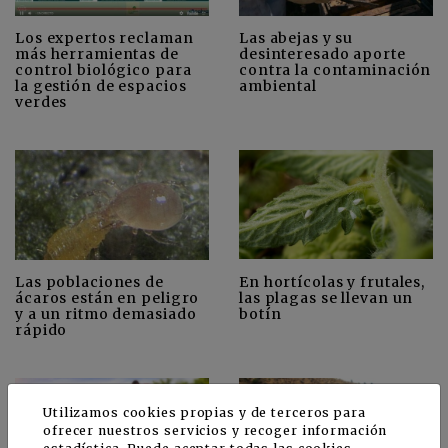
Los expertos reclaman
Las abejas y su
más herramientas de
desinteresado aporte
control biológico para
contra la contaminación
la gestión de espacios
ambiental
verdes
En hortícolas y frutales,
Las poblaciones de
las plagas se llevan un
ácaros están en peligro
botín
y a un ritmo demasiado
rápido
Utilizamos cookies propias y de terceros para
ofrecer nuestros servicios y recoger información