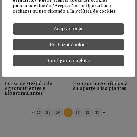
estadística. Puede aceptar todas las cookies
pulsando el botón “Aceptar” o configurarlas o
rechazar su uso clicando a la
Política de cookies
Herbicidas de origen
El Mar Menor, una
natural, una alternativa
fuente de nutrientes en
necesaria
la horticultura murciana
Aceptar todas
Rechazar cookies
Configurar cookies
Curso de Gestión de
Hongos micorríticos y
Agronutrientes y
su aporte a las plantas
Bioestimulantes
...
...
27
28
29
30
31
32
33