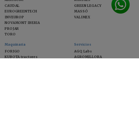
CAUDAL
GREEN LEGACY
EUROGREENTECH
MASSÓ
INVEUROP
VALIMEX
NOVAMONT IBERIA
PROJAR
TORO
Maquinaria
Servicios
FORIGO
AGQ Labs
KUBOTA tractores
AGROMILLORA
EIMA
FEUGA
MACFRUT
MICROGAIA
VERCHILAB
ZERYA
Cultivos
EUROSEMILLAS