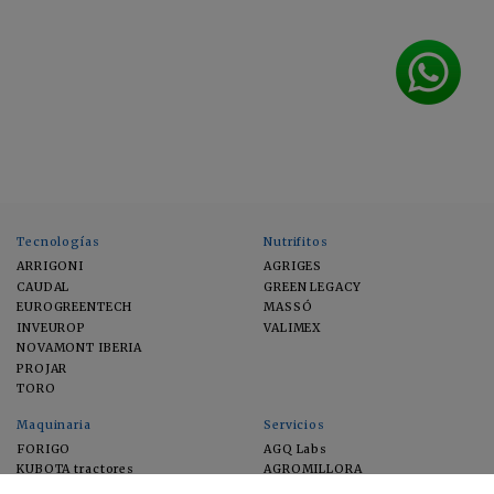
Tecnologías
Nutrifitos
ARRIGONI
AGRIGES
CAUDAL
GREEN LEGACY
EUROGREENTECH
MASSÓ
INVEUROP
VALIMEX
NOVAMONT IBERIA
PROJAR
TORO
Maquinaria
Servicios
FORIGO
AGQ Labs
KUBOTA tractores
AGROMILLORA
EIMA