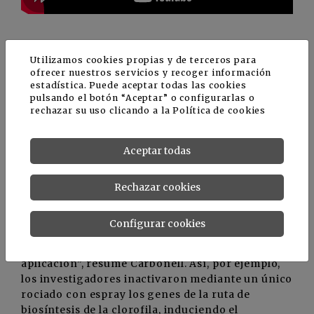
Utilizamos cookies propias y de terceros para
ofrecer nuestros servicios y recoger información
estadística. Puede aceptar todas las cookies
pulsando el botón “Aceptar” o configurarlas o
Aumentar la productividad de los
rechazar su uso clicando a la
Política de cookies
cultivos y ‘vacunarlos’ frente a
virus
Aceptar todas
Otra de las ventajas de esta tecnología es que
“una única pulverización es suficiente para
Rechazar cookies
infectar la planta con el virus inocuo y producir
los amiRNAs en los tejidos infectados. Por lo
Configurar cookies
tanto, esta metodología no requiere tratamientos
múltiples, lo que abarataría los costes de
aplicación”, resume Carbonell. Así, por ejemplo,
los investigadores inactivaron mediante un único
rociado con espray los genes de la ruta de
biosíntesis de la clorofila, induciendo el