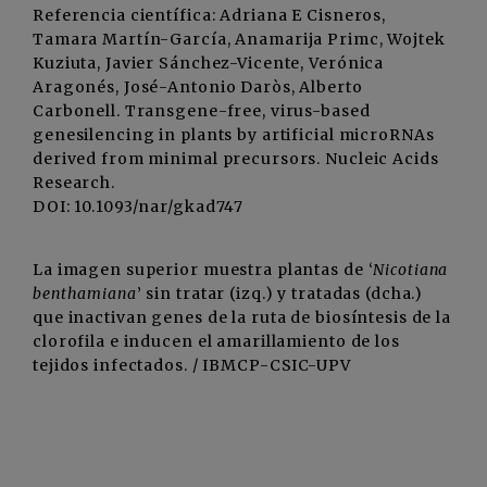
Referencia científica: Adriana E Cisneros,
Tamara Martín-García, Anamarija Primc, Wojtek
Kuziuta, Javier Sánchez-Vicente, Verónica
Aragonés, José-Antonio Daròs, Alberto
Carbonell. Transgene-free, virus-based
genesilencing in plants by artificial microRNAs
derived from minimal precursors. Nucleic Acids
Research.
DOI: 10.1093/nar/gkad747
La imagen superior muestra plantas de ‘
Nicotiana
benthamiana
’ sin tratar (izq.) y tratadas (dcha.)
que inactivan genes de la ruta de biosíntesis de la
clorofila e inducen el amarillamiento de los
tejidos infectados. / IBMCP-CSIC-UPV