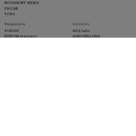
NOVAMONT IBERIA
PROJAR
TORO
Maquinaria
Servicios
FORIGO
AGQ Labs
KUBOTA tractores
AGROMILLORA
EIMA
FEUGA
MACFRUT
MICROGAIA
VERCHILAB
ZERYA
Cultivos
EUROSEMILLAS